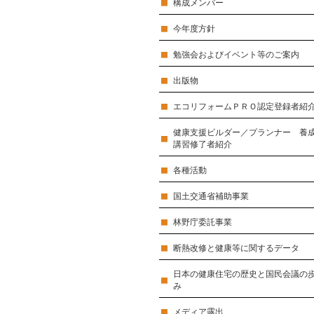
構成メンバー
今年度方針
勉強会およびイベント等のご案内
出版物
エコリフォームＰＲＯ認定登録者紹
健康支援ビルダー／プランナー 養
講習修了者紹介
各種活動
国土交通省補助事業
林野庁委託事業
断熱改修と健康等に関するデータ
日本の健康住宅の歴史と国民会議の
み
メディア露出