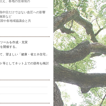
伝え、各地の住環境の
熱中症だけではない血圧への影響
施策など
を国や各地域協議会と共
ツールを作成・充実
を開催する。
じて、望ましい「健康・省エネ住宅」
ット等としてネット上での頒布も検討