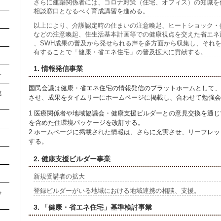
さらに建築関係者には、コロナ対策（住宅、オフィス）の知識を
相談窓口となるべく育成講習を進める。
以上により、介護認定時の住まいの注意喚起、ヒートショック・
などの注意喚起、住生活基本計画等での健康視点を交えた省エネ
、SWH成果の普及から発せられる声を多方面から収集し、それ
有することで「健康・省エネ住宅」の普及拡大に貢献する。
1. 情報発信事業
介
国民会議は健康・省エネ住宅の情報発信のプラットホームとして、
成
させ、成果をタイムリーにホームページに掲載し、合わせて勉強会
1 医療関係者や地域協議会・健康支援ビルダーとの意見交換を通
を含めた住環境パッケージを改訂する。
2 ホームページに掲載された情報は、さらに充実させ、リーフレ
する。
2. 健康支援ビルダー事業
新規受講者の拡大
登録ビルダーがいる地域における地域連携の相談、支援。
歩
3. 「健康・省エネ住宅」基準検討事業