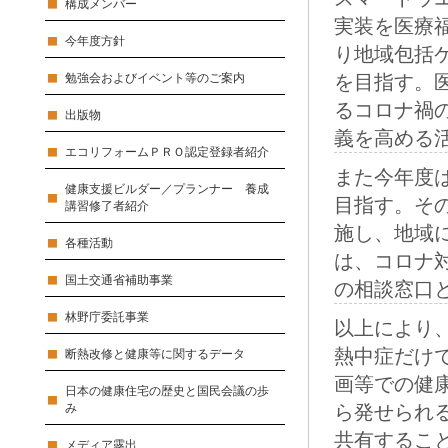
構成メンバー
実装を医療
今年度方針
り地域包括
勉強会およびイベント等のご案内
を目指す。
るコロナ禍
出版物
義を高める
エコリフォームＰＲＯ認定登録者紹介
また今年度
健康支援ビルダー／プランナー 養成
目指す。そ
講習修了者紹介
施し、地域
各種活動
は、コロナ
国土交通省補助事業
の相談窓口
林野庁委託事業
以上により
熱中症だけ
断熱改修と健康等に関するデータ
画等での健
日本の健康住宅の歴史と国民会議の歩
み
ら発せられ
共有するこ
メディア露出