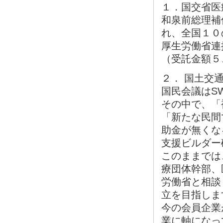
１．国交省医
和泉前総理補
れ、全国１０
厚生労働省連
（受託金額５
２． 国土交
国民会議はS
その中で、「
「新たな民間
助金が無くな
支援ビルダー
このままでは
療団体幹部、
労働省と相談
立を目指しま
今の会員企業
業に軸になっ