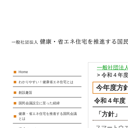
一般社団法
Home
>
令和４年
わかりやすい！健康省エネ住宅とは
今年度方
創設趣旨
令和４年度
国民会議設立に至った経緯
「方針」
健康・省エネ住宅を推進する国民会議
とは
スマートウ