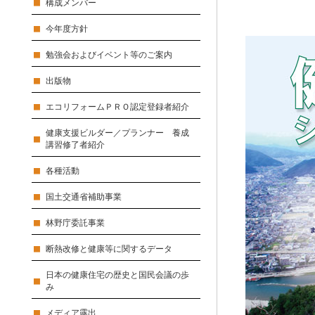
構成メンバー
今年度方針
勉強会およびイベント等のご案内
出版物
エコリフォームＰＲＯ認定登録者紹介
健康支援ビルダー／プランナー 養成
講習修了者紹介
各種活動
国土交通省補助事業
林野庁委託事業
断熱改修と健康等に関するデータ
日本の健康住宅の歴史と国民会議の歩
み
メディア露出