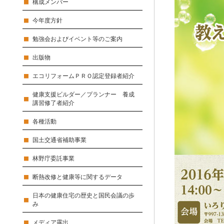
構成メンバー
今年度方針
勉強会およびイベント等のご案内
出版物
エコリフォームＰＲＯ認定登録者紹介
健康支援ビルダー／プランナー 養成
講習修了者紹介
各種活動
国土交通省補助事業
林野庁委託事業
断熱改修と健康等に関するデータ
日本の健康住宅の歴史と国民会議の歩
み
メディア露出