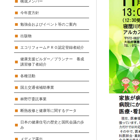
構成メンバー
今年度方針
勉強会およびイベント等のご案内
出版物
エコリフォームＰＲＯ認定登録者紹介
健康支援ビルダー／プランナー 養成
講習修了者紹介
各種活動
国土交通省補助事業
林野庁委託事業
断熱改修と健康等に関するデータ
日本の健康住宅の歴史と国民会議の歩
み
メディア露出