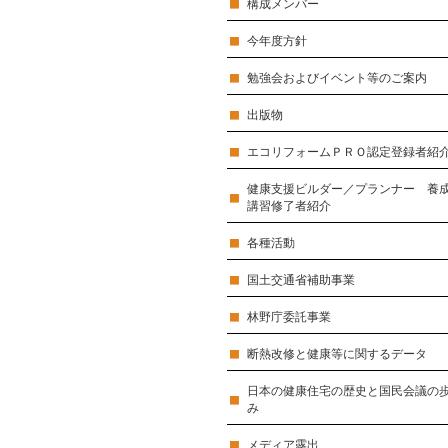
構成メンバー
今年度方針
勉強会およびイベント等のご案内
出版物
エコリフォームＰＲＯ認定登録者紹
健康支援ビルダー／プランナー 養
講習修了者紹介
各種活動
国土交通省補助事業
林野庁委託事業
断熱改修と健康等に関するデータ
日本の健康住宅の歴史と国民会議の
み
メディア露出