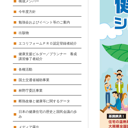
構成メンバー
今年度方針
勉強会およびイベント等のご案内
出版物
エコリフォームＰＲＯ認定登録者紹介
健康支援ビルダー／プランナー 養成
講習修了者紹介
各種活動
国土交通省補助事業
林野庁委託事業
断熱改修と健康等に関するデータ
日本の健康住宅の歴史と国民会議の歩
み
メディア露出