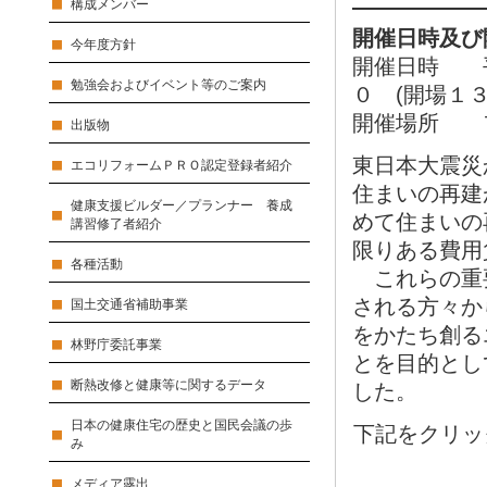
構成メンバー
開催日時及び
今年度方針
開催日時 平
勉強会およびイベント等のご案内
０ (開場１
開催場所 フ
出版物
東日本大震災
エコリフォームＰＲＯ認定登録者紹介
住まいの再建
健康支援ビルダー／プランナー 養成
めて住まいの
講習修了者紹介
限りある費用
各種活動
これらの重
される方々か
国土交通省補助事業
をかたち創る
林野庁委託事業
とを目的とし
断熱改修と健康等に関するデータ
した。
日本の健康住宅の歴史と国民会議の歩
下記をクリッ
み
メディア露出