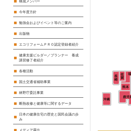
構成メンバー
今年度方針
勉強会およびイベント等のご案内
出版物
エコリフォームＰＲＯ認定登録者紹介
健康支援ビルダー／プランナー 養成
講習修了者紹介
各種活動
国土交通省補助事業
林野庁委託事業
断熱改修と健康等に関するデータ
日本の健康住宅の歴史と国民会議の歩
み
メディア露出