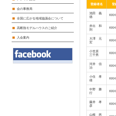
登録者名
登
会の事務局
池田 義
KKH
德
全国に広がる地域協議会について
井出 和
KKH
高断熱モデルハウスのご紹介
則
入会案内
大澤 元
KKH
宏
小笠原
KKH
三千男
河井 信
KKH
治
小住 孝
KKH
雄
中野 勝
KKH
行
藤井 孝
KKH
彦
山根 悠